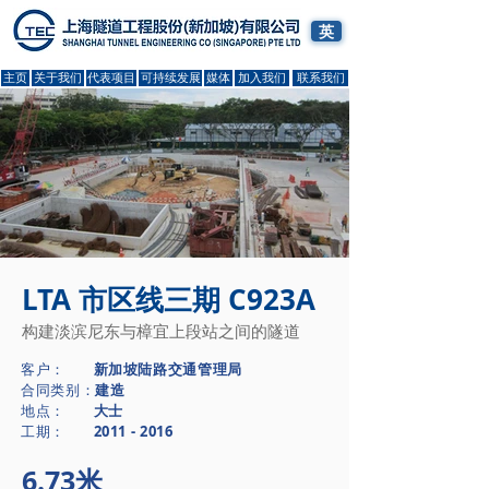
英
主页
关于我们
代表项目
可持续发展
媒体
加入我们
联系我们
LTA 市区线三期 C923A
构建淡滨尼东与樟宜上段站之间的隧道
客户：
新加坡陆路交通管理局
合同类别：
建造
​地点：
大士
​工期：
2011 - 2016
6.73米