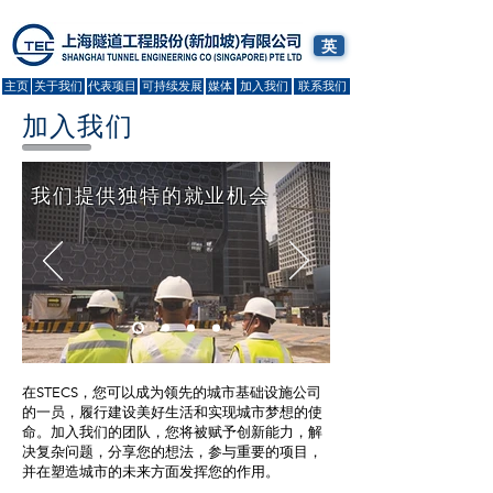
英
主页
关于我们
代表项目
可持续发展
媒体
加入我们
联系我们
加入我们
我们提供独特的就业机会
在STECS，您可以成为领先的城市基础设施公司
的一员，履行建设美好生活和实现城市梦想的使
命。加入我们的团队，您将被赋予创新能力，解
决复杂问题，分享您的想法，参与重要的项目，
并在塑造城市的未来方面发挥您的作用。