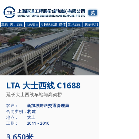
英
主页
关于我们
代表项目
可持续发展
媒体
加入我们
联系我们
LTA 大士西
线
C1688
延长大士西线车站与高架桥
客户：
新加坡陆路交通管理局
合同类别：
构建
​地点：
大士
​工期：
2011 - 2016
3,650米