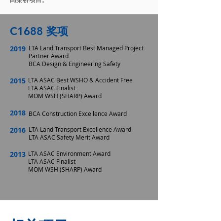
C1688 奖项
2019
LTA Land Transport Best Managed Project
Partner Award
BCA Design & Engineering Safety
2015
LTA ASAC Best WSHO & Accident Free
LTA ASAC Finalist
MOM WSH (SHARP) Award
2018
BCA Construction Excellence Award
2016
LTA Land Transport Excellence Award
LTA ASAC Safety Merit Award
2013
LTA ASAC Environment Award
LTA ASAC Finalist
MOM WSH (SHARP) Award