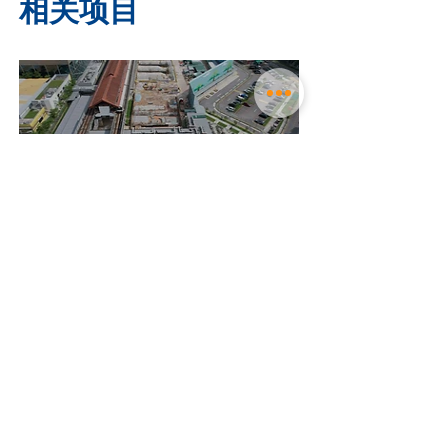
相关项目
J102
裕廊区域线
建设三个车站及一条4.3公里的高架桥，
并对现有的蔡厝港站进行扩建与改造。
Read More >
返回至 项目表
​联系我们