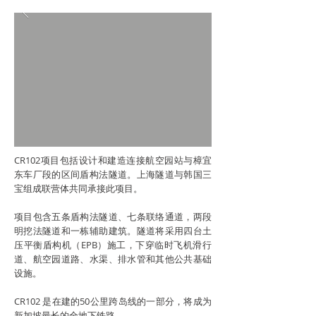
CR102项目包括设计和建造连接航空园站与樟宜
东车厂段的区间盾构法隧道。上海隧道与韩国三
宝组成联营体共同承接此项目。
项目包含五条盾构法隧道、七条联络通道，两段
明挖法隧道和一栋辅助建筑。隧道将采用四台土
压平衡盾构机（EPB）施工，下穿临时飞机滑行
道、航空园道路、水渠、排水管和其他公共基础
设施。
CR102 是在建的50公里跨岛线的一部分，将成为
新加坡最长的全地下铁路。